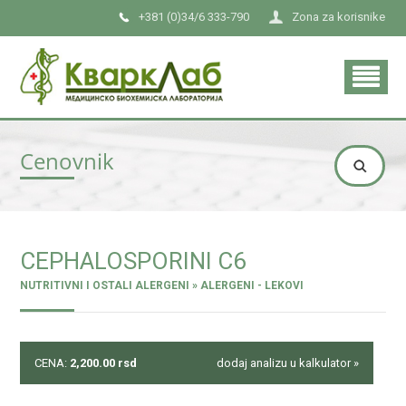
+381 (0)34/6 333-790
Zona za korisnike
Cenovnik
CEPHALOSPORINI C6
NUTRITIVNI I OSTALI ALERGENI » ALERGENI - LEKOVI
CENA:
2,200.00
rsd
dodaj analizu u kalkulator »