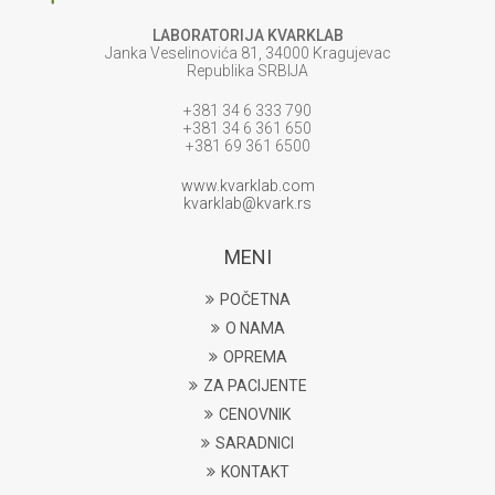
LABORATORIJA KVARKLAB
Janka Veselinovića 81, 34000 Kragujevac
Republika SRBIJA
+381 34 6 333 790
+381 34 6 361 650
+381 69 361 6500
www.kvarklab.com
kvarklab@kvark.rs
MENI
POČETNA
O NAMA
OPREMA
ZA PACIJENTE
CENOVNIK
SARADNICI
KONTAKT