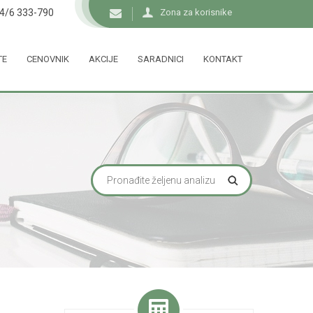
34/6 333-790
Zona za korisnike
TE
CENOVNIK
AKCIJE
SARADNICI
KONTAKT