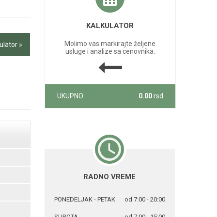
KALKULATOR
Molimo vas markirajte željene
ulator »
usluge i analize sa cenovnika.
UKUPNO:
0.00
rsd
RADNO VREME
PONEDELJAK - PETAK
od 7:00 - 20:00
SUBOTA
od 7:00 - 15:00