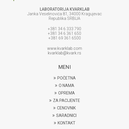
LABORATORIJA KVARKLAB
Janka Veselinovića 81, 34000 Kragujevac
Republika SRBIJA
+381 34 6 333 790
+381 34 6 361 650
+381 69 361 6500
www.kvarklab.com
kvarklab@kvark.rs
MENI
POČETNA
O NAMA
OPREMA
ZA PACIJENTE
CENOVNIK
SARADNICI
KONTAKT