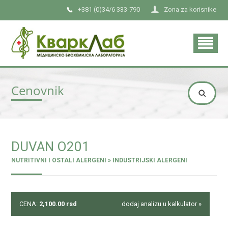
+381 (0)34/6 333-790
Zona za korisnike
Cenovnik
DUVAN O201
NUTRITIVNI I OSTALI ALERGENI » INDUSTRIJSKI ALERGENI
CENA:
2,100.00
rsd
dodaj analizu u kalkulator »