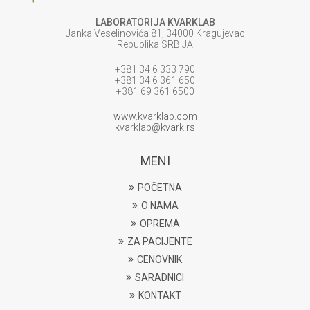
LABORATORIJA KVARKLAB
Janka Veselinovića 81, 34000 Kragujevac
Republika SRBIJA
+381 34 6 333 790
+381 34 6 361 650
+381 69 361 6500
www.kvarklab.com
kvarklab@kvark.rs
MENI
POČETNA
O NAMA
OPREMA
ZA PACIJENTE
CENOVNIK
SARADNICI
KONTAKT