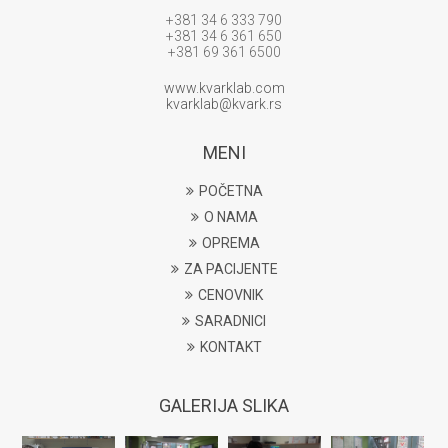
+381 34 6 333 790
+381 34 6 361 650
+381 69 361 6500
www.kvarklab.com
kvarklab@kvark.rs
MENI
POČETNA
O NAMA
OPREMA
ZA PACIJENTE
CENOVNIK
SARADNICI
KONTAKT
GALERIJA SLIKA