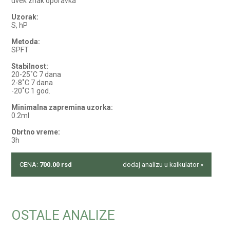
uvek znak oporavka
Uzorak:
S, hP
Metoda:
SPFT
Stabilnost:
20-25˚C 7 dana
2-8˚C 7 dana
-20˚C 1 god.
Minimalna zapremina uzorka:
0.2ml
Obrtno vreme:
3h
CENA:
700.00
rsd
dodaj analizu u kalkulator »
OSTALE ANALIZE