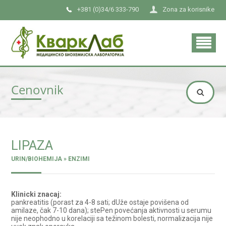
+381 (0)34/6 333-790
Zona za korisnike
Cenovnik
LIPAZA
URIN/BIOHEMIJA » ENZIMI
Klinicki znacaj:
pankreatitis (porast za 4-8 sati; dUže ostaje povišena od
amilaze, čak 7-10 dana); stePen povećanja aktivnosti u serumu
nije neophodno u korelaciji sa težinom bolesti, normalizacija nije