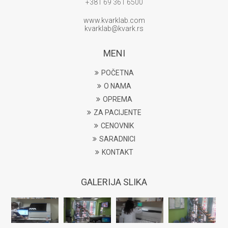
+381 69 361 6500
www.kvarklab.com
kvarklab@kvark.rs
MENI
POČETNA
O NAMA
OPREMA
ZA PACIJENTE
CENOVNIK
SARADNICI
KONTAKT
GALERIJA SLIKA