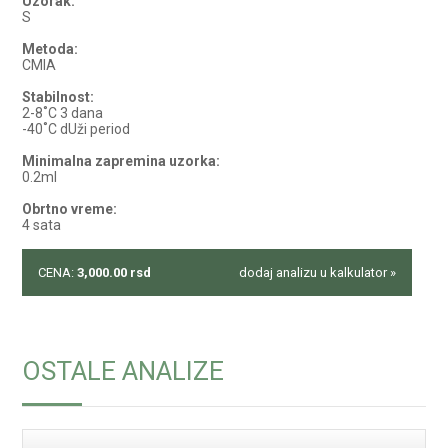
Uzorak:
S
Metoda:
CMIA
Stabilnost:
2-8˚C 3 dana
-40˚C dUži period
Minimalna zapremina uzorka:
0.2ml
Obrtno vreme:
4 sata
CENA:
3,000.00
rsd
dodaj analizu u kalkulator »
OSTALE ANALIZE