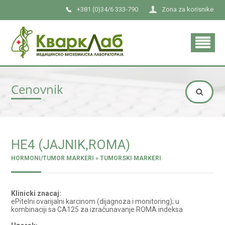
+381 (0)34/6 333-790
Zona za korisnike
Cenovnik
HE4 (JAJNIK,ROMA)
HORMONI/TUMOR MARKERI » TUMORSKI MARKERI
Klinicki znacaj:
ePitelni ovarijalni karcinom (dijagnoza i monitoring); u
kombinaciji sa CA125 za izračunavanje ROMA indeksa