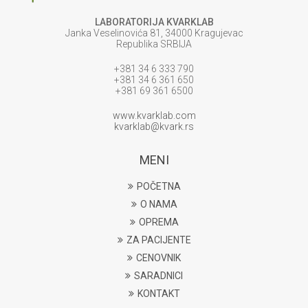
LABORATORIJA KVARKLAB
Janka Veselinovića 81, 34000 Kragujevac
Republika SRBIJA
+381 34 6 333 790
+381 34 6 361 650
+381 69 361 6500
www.kvarklab.com
kvarklab@kvark.rs
MENI
POČETNA
O NAMA
OPREMA
ZA PACIJENTE
CENOVNIK
SARADNICI
KONTAKT