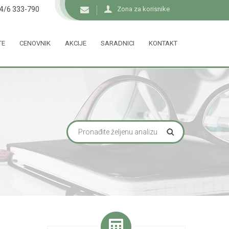
34/6 333-790
Zona za korisnike
TE
CENOVNIK
AKCIJE
SARADNICI
KONTAKT