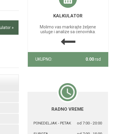
KALKULATOR
Molimo vas markirajte željene
ulator »
usluge i analize sa cenovnika.
UKUPNO:
0.00
rsd
RADNO VREME
PONEDELJAK - PETAK
od 7:00 - 20:00
SUBOTA
od 7:00 - 15:00