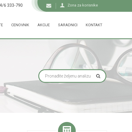
34/6 333-790
Zona za korisnike
TE
CENOVNIK
AKCIJE
SARADNICI
KONTAKT