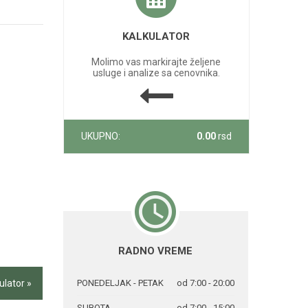
KALKULATOR
Molimo vas markirajte željene
usluge i analize sa cenovnika.
UKUPNO:
0.00
rsd
RADNO VREME
ulator »
PONEDELJAK - PETAK
od 7:00 - 20:00
SUBOTA
od 7:00 - 15:00