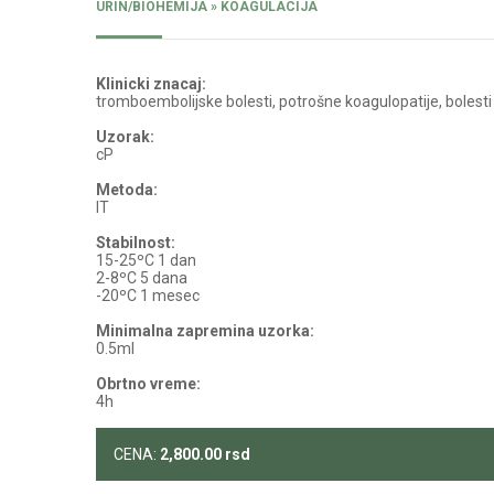
URIN/BIOHEMIJA » KOAGULACIJA
Klinicki znacaj:
tromboembolijske bolesti, potrošne koagulopatije, bolesti 
Uzorak:
cP
Metoda:
IT
Stabilnost:
15-25ºC 1 dan
2-8ºC 5 dana
-20ºC 1 mesec
Minimalna zapremina uzorka:
0.5ml
Obrtno vreme:
4h
CENA:
2,800.00
rsd