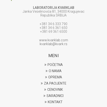
LABORATORIJA KVARKLAB
Janka Veselinovića 81, 34000 Kragujevac
Republika SRBIJA
+381 34 6 333 790
+381 34 6 361 650
+381 69 361 6500
www.kvarklab.com
kvarklab@kvark.rs
MENI
POČETNA
O NAMA
OPREMA
ZA PACIJENTE
CENOVNIK
SARADNICI
KONTAKT