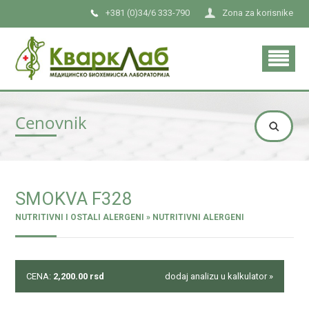
+381 (0)34/6 333-790
Zona za korisnike
Cenovnik
SMOKVA F328
NUTRITIVNI I OSTALI ALERGENI » NUTRITIVNI ALERGENI
CENA:
2,200.00
rsd
dodaj analizu u kalkulator »