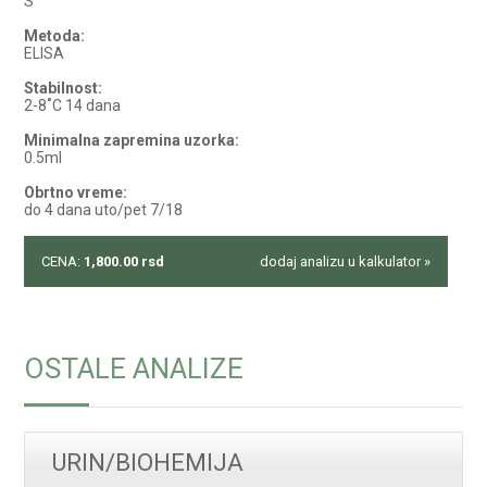
S
Metoda:
ELISA
Stabilnost:
2-8˚C 14 dana
Minimalna zapremina uzorka:
0.5ml
Obrtno vreme:
do 4 dana uto/pet 7/18
CENA:
1,800.00
rsd
dodaj analizu u kalkulator »
OSTALE ANALIZE
URIN/BIOHEMIJA