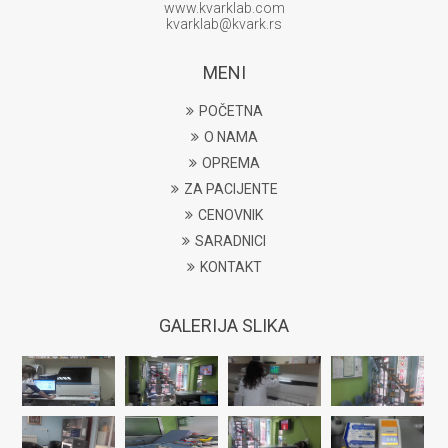
www.kvarklab.com
kvarklab@kvark.rs
MENI
POČETNA
O NAMA
OPREMA
ZA PACIJENTE
CENOVNIK
SARADNICI
KONTAKT
GALERIJA SLIKA