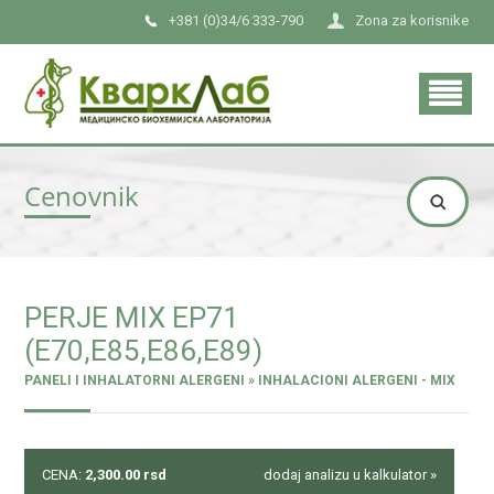
+381 (0)34/6 333-790
Zona za korisnike
Cenovnik
PERJE MIX EP71
(E70,E85,E86,E89)
PANELI I INHALATORNI ALERGENI » INHALACIONI ALERGENI - MIX
CENA:
2,300.00
rsd
dodaj analizu u kalkulator »