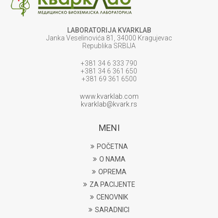
LABORATORIJA KVARKLAB
Janka Veselinovića 81, 34000 Kragujevac
Republika SRBIJA
+381 34 6 333 790
+381 34 6 361 650
+381 69 361 6500
www.kvarklab.com
kvarklab@kvark.rs
MENI
POČETNA
O NAMA
OPREMA
ZA PACIJENTE
CENOVNIK
SARADNICI