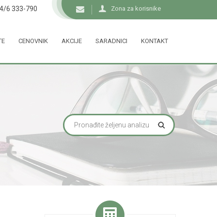
34/6 333-790
Zona za korisnike
TE
CENOVNIK
AKCIJE
SARADNICI
KONTAKT