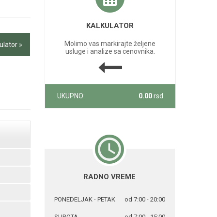
KALKULATOR
Molimo vas markirajte željene
ulator »
usluge i analize sa cenovnika.
UKUPNO:
0.00
rsd
RADNO VREME
PONEDELJAK - PETAK
od 7:00 - 20:00
SUBOTA
od 7:00 - 15:00