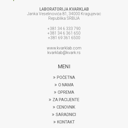
LABORATORIJA KVARKLAB
Janka Veselinovića 81, 34000 Kragujevac
Republika SRBIJA
+381 34 6 333 790
+381 34 6 361 650
+381 69 361 6500
www.kvarklab.com
kvarklab@kvark.rs
MENI
POČETNA
O NAMA
OPREMA
ZA PACIJENTE
CENOVNIK
SARADNICI
KONTAKT