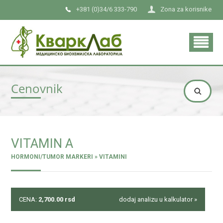
+381 (0)34/6 333-790
Zona za korisnike
Cenovnik
VITAMIN A
HORMONI/TUMOR MARKERI » VITAMINI
CENA:
2,700.00
rsd
dodaj analizu u kalkulator »