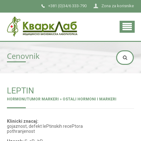
+381 (0)34/6 333-790
Zona za korisnike
Cenovnik
LEPTIN
HORMONI/TUMOR MARKERI » OSTALI HORMONI I MARKERI
Klinicki znacaj:
gojaznost, defekt lePtinskih recePtora
pothranjenost