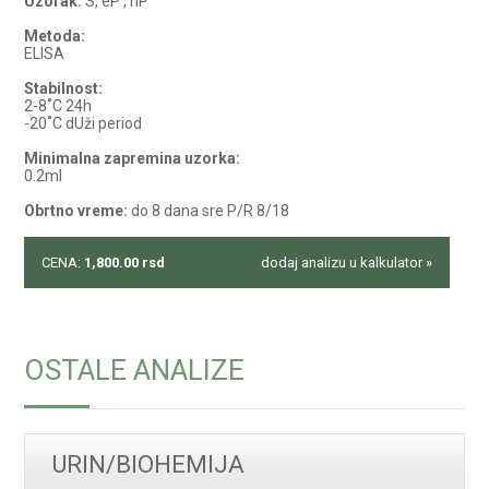
Uzorak:
S, eP , hP
Metoda:
ELISA
Stabilnost:
2-8˚C 24h
-20˚C dUži period
Minimalna zapremina uzorka:
0.2ml
Obrtno vreme:
do 8 dana sre P/R 8/18
CENA:
1,800.00
rsd
dodaj analizu u kalkulator »
OSTALE ANALIZE
URIN/BIOHEMIJA