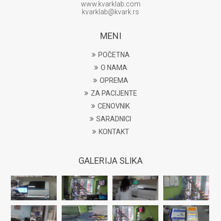
www.kvarklab.com
kvarklab@kvark.rs
MENI
POČETNA
O NAMA
OPREMA
ZA PACIJENTE
CENOVNIK
SARADNICI
KONTAKT
GALERIJA SLIKA