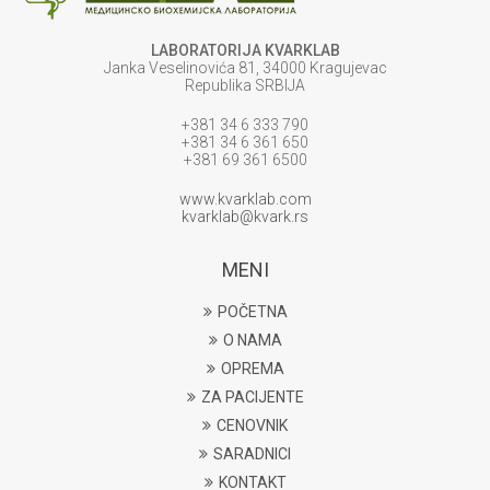
LABORATORIJA KVARKLAB
Janka Veselinovića 81, 34000 Kragujevac
Republika SRBIJA
+381 34 6 333 790
+381 34 6 361 650
+381 69 361 6500
www.kvarklab.com
kvarklab@kvark.rs
MENI
POČETNA
O NAMA
OPREMA
ZA PACIJENTE
CENOVNIK
SARADNICI
KONTAKT