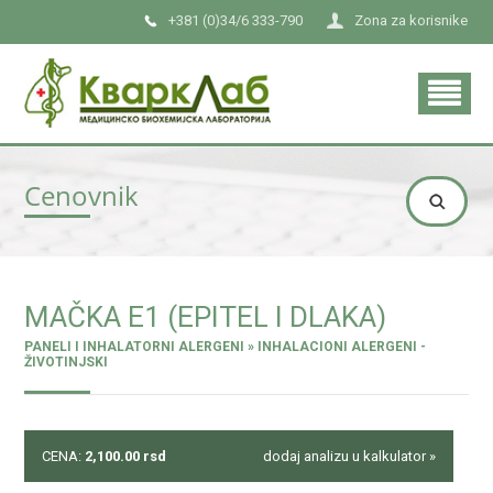
+381 (0)34/6 333-790
Zona za korisnike
Cenovnik
MAČKA E1 (EPITEL I DLAKA)
PANELI I INHALATORNI ALERGENI » INHALACIONI ALERGENI -
ŽIVOTINJSKI
CENA:
2,100.00
rsd
dodaj analizu u kalkulator »