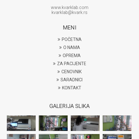
www.kvarklab.com
kvarklab@kvark.rs
MENI
POČETNA
O NAMA
OPREMA
ZA PACIJENTE
CENOVNIK
SARADNICI
KONTAKT
GALERIJA SLIKA