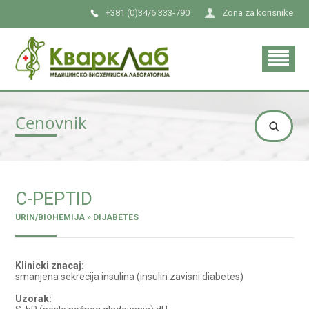
+381 (0)34/6 333-790
Zona za korisnike
Cenovnik
C-PEPTID
URIN/BIOHEMIJA » DIJABETES
Klinicki znacaj:
smanjena sekrecija insulina (insulin zavisni diabetes)
Uzorak: