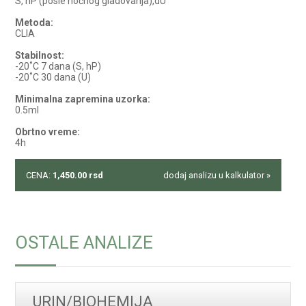
S, hP (posle noćnog gladovanja),dU
Metoda:
CLIA
Stabilnost:
-20˚C 7 dana (S, hP)
-20˚C 30 dana (U)
Minimalna zapremina uzorka:
0.5ml
Obrtno vreme:
4h
CENA:
1,450.00
rsd
dodaj analizu u kalkulator »
OSTALE ANALIZE
URIN/BIOHEMIJA