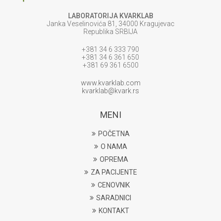
LABORATORIJA KVARKLAB
Janka Veselinovića 81, 34000 Kragujevac
Republika SRBIJA
+381 34 6 333 790
+381 34 6 361 650
+381 69 361 6500
www.kvarklab.com
kvarklab@kvark.rs
MENI
POČETNA
O NAMA
OPREMA
ZA PACIJENTE
CENOVNIK
SARADNICI
KONTAKT