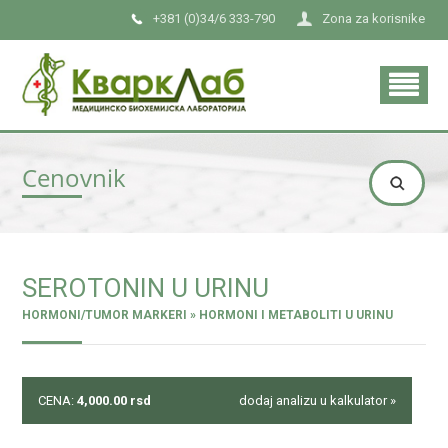
+381 (0)34/6 333-790
Zona za korisnike
Cenovnik
SEROTONIN U URINU
HORMONI/TUMOR MARKERI » HORMONI I METABOLITI U URINU
CENA:
4,000.00
rsd
dodaj analizu u kalkulator »