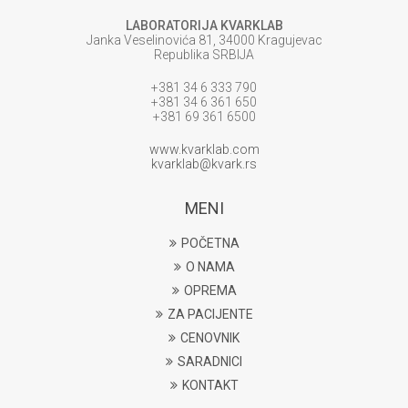
LABORATORIJA KVARKLAB
Janka Veselinovića 81, 34000 Kragujevac
Republika SRBIJA
+381 34 6 333 790
+381 34 6 361 650
+381 69 361 6500
www.kvarklab.com
kvarklab@kvark.rs
MENI
POČETNA
O NAMA
OPREMA
ZA PACIJENTE
CENOVNIK
SARADNICI
KONTAKT