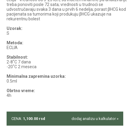
treba ponoviti posle 72 sata; vrednosti u trudnoći se
udvostručavaju svaka 3 dana u prvih 6 nedelja; porast βHCG kod
pacijenata sa tumorima koji produkuju βHCG ukazuje na
rekurentnu bolest
Uzorak:
S
Metoda:
ECLIA
Stabilnost:
2-8˚C 7 dana
-20˚C 2 meseca
Minimalna zapremina uzorka:
0.5ml
Obrtno vreme:
4h
CENA:
1,100.00
rsd
dodaj analizu u kalkulator »