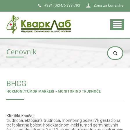
+381 (0)34/6 333-790
Zona za korisnike
Cenovnik
ΒHCG
HORMONI/TUMOR MARKERI » MONITORING TRUDNOĆE
Klinički značaj:
trudnoća, ektopična trudnoća, monitoring posle IVF, gestaciona
trofoblastna bolest, horiokarcinom, neki tumori germinativnih
ćelija - vrednosti od 5-25 IU/L su indeterminantne pa analiziranje