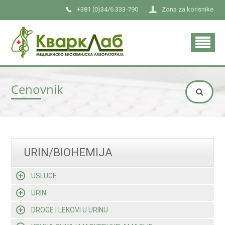
+381 (0)34/6 333-790
Zona za korisnike
Cenovnik
URIN/BIOHEMIJA
USLUGE
URIN
DROGE I LEKOVI U URINU