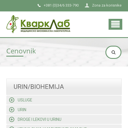
+381 (0)34/6 333-790
Zona za korisnike
Cenovnik
URIN/BIOHEMIJA
USLUGE
URIN
DROGE I LEKOVI U URINU