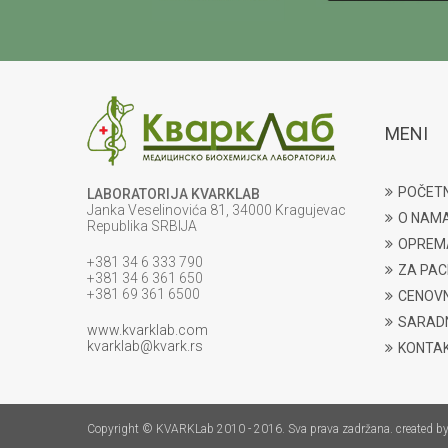
MENI
POČET
LABORATORIJA KVARKLAB
Janka Veselinovića 81, 34000 Kragujevac
O NAM
Republika SRBIJA
OPREM
+381 34 6 333 790
ZA PAC
+381 34 6 361 650
+381 69 361 6500
CENOVN
SARADN
www.kvarklab.com
kvarklab@kvark.rs
KONTA
Copyright © KVARKLab 2010 - 2016. Sva prava zadržana. created b