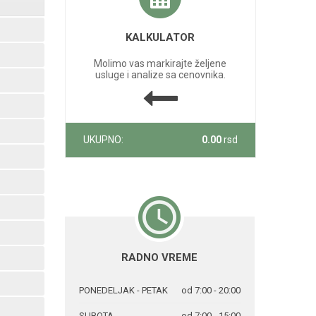
KALKULATOR
Molimo vas markirajte željene
usluge i analize sa cenovnika.
UKUPNO:
0.00
rsd
RADNO VREME
PONEDELJAK - PETAK
od 7:00 - 20:00
SUBOTA
od 7:00 - 15:00