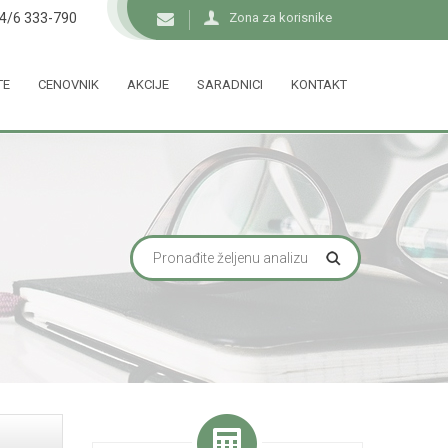
34/6 333-790
Zona za korisnike
TE
CENOVNIK
AKCIJE
SARADNICI
KONTAKT