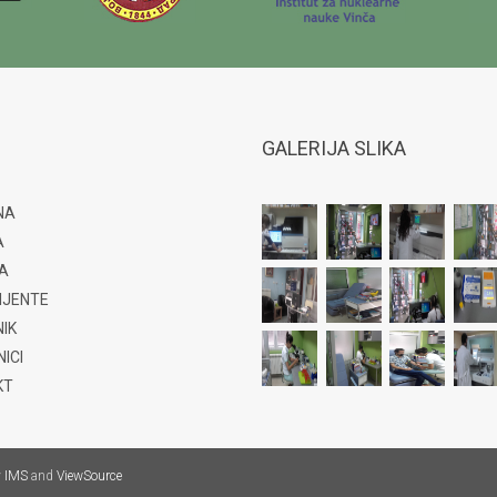
GALERIJA SLIKA
NA
A
A
IJENTE
IK
ICI
KT
y
IMS
and
ViewSource